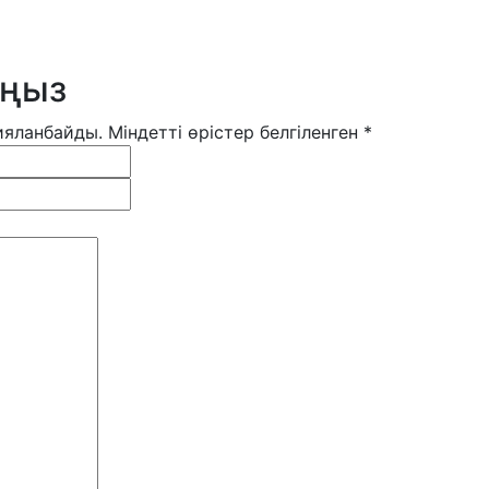
ыңыз
анбайды. Міндетті өрістер белгіленген *