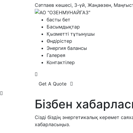
Сәтпаев көшесі, 3-үй, Жаңаөзен, Маңғыс
басты бет
Басымдықтар
Қызметті тұтынушы
Өндірістер
Энергия балансы
Галерея
Контактілер
Get A Quote
Бізбен хабарла
Сізді біздің энергетикалық керемет сая
хабарласыңыз.