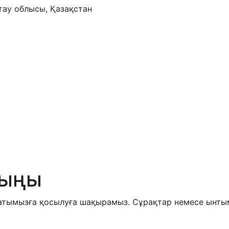
тау облысы, Қазақстан
сыңы
хатымызға қосылуға шақырамыз. Сұрақтар немесе ынтым