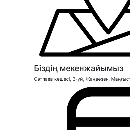
Біздің мекенжайымыз
Сәтпаев көшесі, 3-үй, Жаңаөзен, Маңғыс