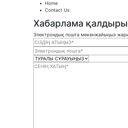
Home
Contact Us
Хабарлама қалдыр
Электрондық пошта мекенжайыңыз жариял