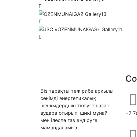
Co
Біз тұрақты тәжірибе арқылы
сенімді энергетикалық
шешімдерді жеткізуге назар
аудара отырып, шикі мұнай
+7 7
мен ілеспе газ өндіруге
маманданамыз.