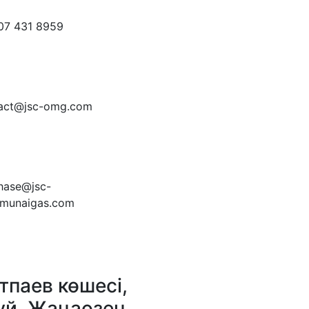
07 431 8959
act@jsc-omg.com
hase@jsc-
munaigas.com
тпаев көшесі,
үй, Жаңаөзен,