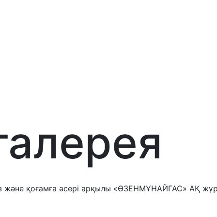
 галерея
з және қоғамға әсері арқылы «ӨЗЕНМҰНАЙГАС» АҚ жүрег