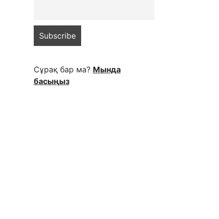
Сұрақ бар ма?
Мында
басыңыз