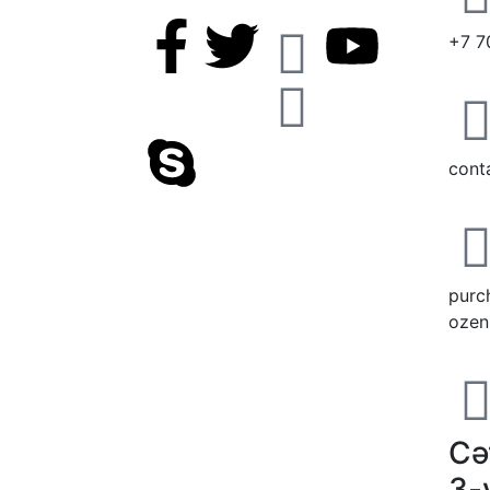
+7 7
cont
purc
ozen
Сә
3-