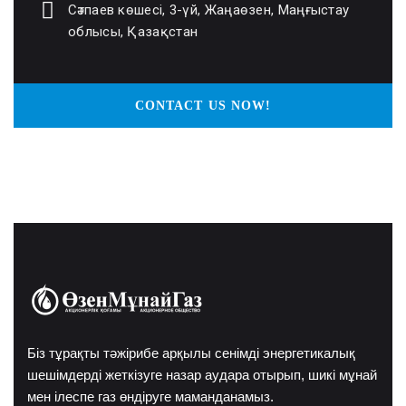
Сәтпаев көшесі, 3-үй, Жаңаөзен, Маңғыстау
облысы, Қазақстан
CONTACT US NOW!
Біз тұрақты тәжірибе арқылы сенімді энергетикалық
шешімдерді жеткізуге назар аудара отырып, шикі мұнай
мен ілеспе газ өндіруге маманданамыз.