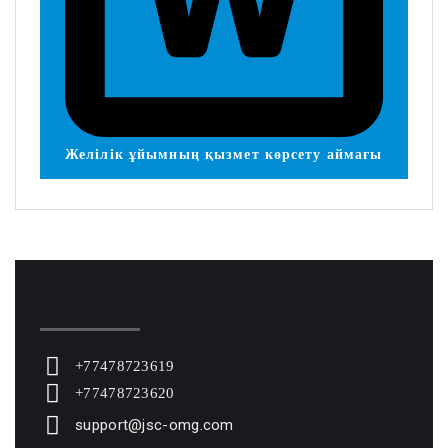
Желілік ұйымның қызмет көрсету аймағы
+77478723619
+77478723620
support@jsc-omg.com