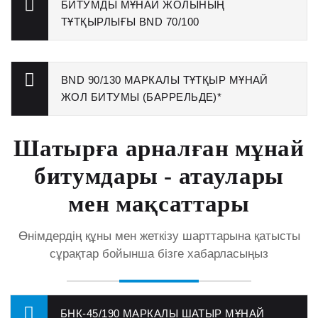
БИТУМДЫ МҰНАЙ ЖОЛЫНЫҢ
ТҰТҚЫРЛЫҒЫ BND 70/100
BND 90/130 МАРКАЛЫ ТҰТҚЫР МҰНАЙ
ЖОЛ БИТУМЫ (БАРРЕЛЬДЕ)*
Шатырға арналған мұнай
битумдары - атаулары
мен мақсаттары
Өнімдердің құны мен жеткізу шарттарына қатысты
сұрақтар бойынша бізге хабарласыңыз
БНК-45/190 МАРКАЛЫ ШАТЫР МҰНАЙ