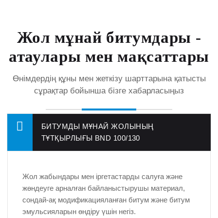
Жол мұнай битумдары -
атаулары мен мақсаттары
Өнімдердің құны мен жеткізу шарттарына қатысты
сұрақтар бойынша бізге хабарласыңыз
БИТУМДЫ МҰНАЙ ЖОЛЫНЫҢ
ТҰТҚЫРЛЫҒЫ BND 100/130
Жол жабындары мен іргетастарды салуға және
жөндеуге арналған байланыстырушы материал,
сондай-ақ модификацияланған битум және битум
эмульсияларын өндіру үшін негіз.